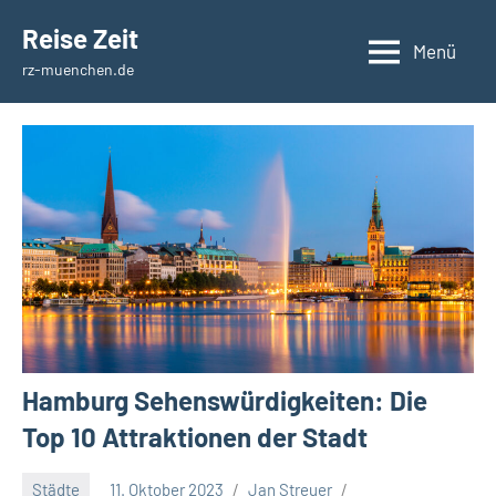
Zum
Reise Zeit
Inhalt
Menü
rz-muenchen.de
springen
Hamburg Sehenswürdigkeiten: Die
Top 10 Attraktionen der Stadt
Städte
11. Oktober 2023
Jan Streuer