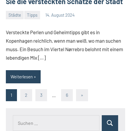
Sie die versteckten Schätze der Stadt
Städte
Tipps
14. August 2024
Jan
Streuer
Versteckte Perlen und Geheimtipps gibt es in
Kopenhagen reichlich, wenn man weiß, wo man suchen
muss. Ein Besuch im Viertel Nørrebro belohnt mit einem
lebendigen Mix […]
Weiterlesen
Seitennummerierung
Nächste
1
2
3
…
6
»
Beiträge
der
Beiträge
Suchen
Suchen
nach: