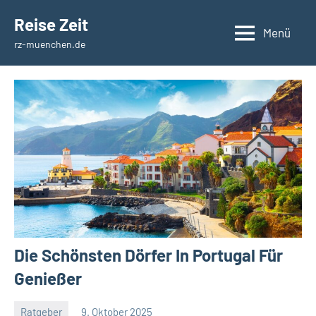
Zum
Reise Zeit
Inhalt
Menü
rz-muenchen.de
springen
Die Schönsten Dörfer In Portugal Für
Genießer
Ratgeber
9. Oktober 2025