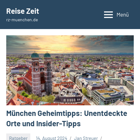
Zum
Reise Zeit
Inhalt
Menü
rz-muenchen.de
springen
München Geheimtipps: Unentdeckte
Orte und Insider-Tipps
Ratgeber
14. August 2024
Jan Streuer