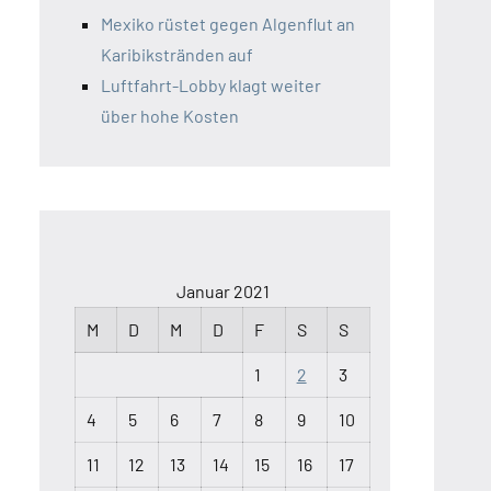
Mexiko rüstet gegen Algenflut an
Karibikstränden auf
Luftfahrt-Lobby klagt weiter
über hohe Kosten
Januar 2021
M
D
M
D
F
S
S
1
2
3
4
5
6
7
8
9
10
11
12
13
14
15
16
17