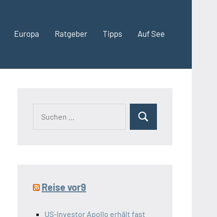
Europa
Ratgeber
Tipps
Auf See
Suchen
Suchen
nach:
Reise vor9
US-Investor Apollo erhält fast