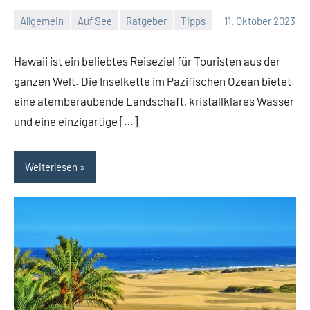
Allgemein
Auf See
Ratgeber
Tipps
11. Oktober 2023
Jan
Streuer
Hawaii ist ein beliebtes Reiseziel für Touristen aus der
ganzen Welt. Die Inselkette im Pazifischen Ozean bietet
eine atemberaubende Landschaft, kristallklares Wasser
und eine einzigartige […]
Weiterlesen