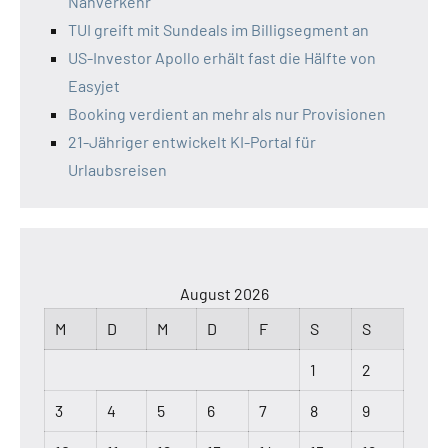
Nahverkehr
TUI greift mit Sundeals im Billigsegment an
US-Investor Apollo erhält fast die Hälfte von
Easyjet
Booking verdient an mehr als nur Provisionen
21-Jähriger entwickelt KI-Portal für
Urlaubsreisen
August 2026
M
D
M
D
F
S
S
1
2
3
4
5
6
7
8
9