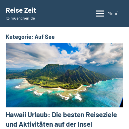
Zum
Reise Zeit
Inhalt
Menü
rz-muenchen.de
springen
Kategorie:
Auf See
Hawaii Urlaub: Die besten Reiseziele
und Aktivitäten auf der Insel