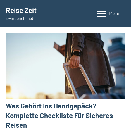
Zum
Reise Zeit
Inhalt
Menü
rz-muenchen.de
springen
Was Gehört Ins Handgepäck?
Komplette Checkliste Für Sicheres
Reisen